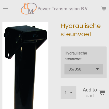
Skip
to
main
content
Hydraulische
steunvoet
Hydraulische
steunvoet
Add to
cart